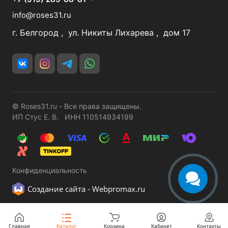
info@roses31.ru
г. Белгород , ул. Никиты Лихарева , дом 17
© Roses31.ru - Все права защищены.
ИП Стус Е. В. ИНН 110514934199
Конфиденциальность
Создание сайта -
Webpromax.ru
Главная
Каталог
Корзина
Кабинет
Контакты