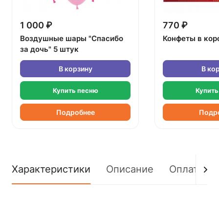
1 000 ₽
770 ₽
Воздушные шары "Спасибо
Конфеты в кор
за дочь" 5 штук
В корзину
В ко
Купить песню
Купить
Подробнее
Подр
Характеристики
Описание
Оплата