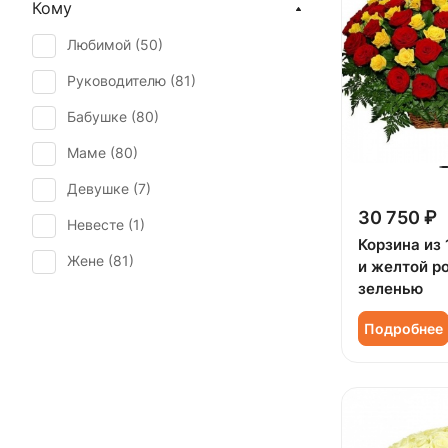
Кому
Пасха (
2
)
Роза кустовая (
12
)
Любимой (
50
)
Первое свидание (
59
)
Сирень (
1
)
Руководителю (
81
)
Рождение ребенка (
77
)
Статица (
2
)
Бабушке (
80
)
Рождество (
9
)
Танацетум (
1
)
Маме (
80
)
Свадьба (
1
)
Хризантема (
3
)
Девушке (
7
)
Татьянин день (
50
)
Эустома (
6
)
30 750 ₽
Невесте (
1
)
Юбилей (
78
)
Корзина из 
Жене (
81
)
и желтой р
зеленью
Женщине (
81
)
Подробнее
Коллеге (
81
)
Мужчине (
16
)
Подруге (
7
)
Ребенку (
4
)