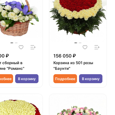
00 ₽
156 050 ₽
т сборный в
Корзина из 501 розы
ине "Романс"
"Баунти"
робнее
В корзину
Подробнее
В корзину