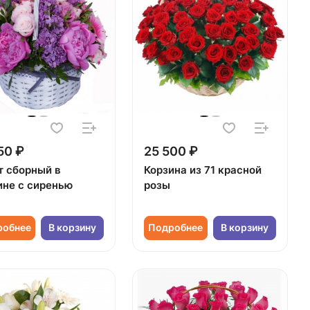
50 ₽
25 500 ₽
т сборный в
Корзина из 71 красной
ине с сиренью
розы
робнее
В корзину
Подробнее
В корзину