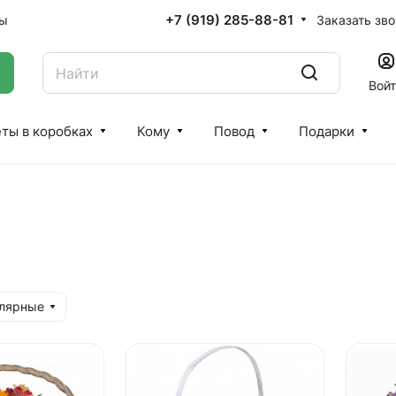
+7 (919) 285-88-81
Заказать зв
ты
Вой
ты в коробках
Кому
Повод
Подарки
улярные