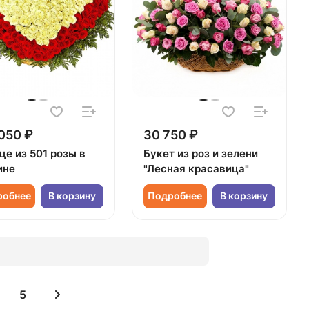
050 ₽
30 750 ₽
це из 501 розы в
Букет из роз и зелени
ине
"Лесная красавица"
робнее
В корзину
Подробнее
В корзину
5