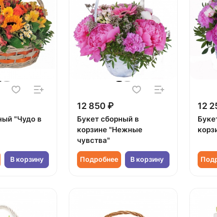
12 850 ₽
12 2
ный "Чудо в
Букет сборный в
Буке
корзине "Нежные
корз
чувства"
В корзину
Подробнее
В корзину
Под