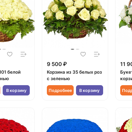
9 500 ₽
11 9
101 белой
Корзина из 35 белых роз
Буке
енью
с зеленью
корз
В корзину
Подробнее
В корзину
Под