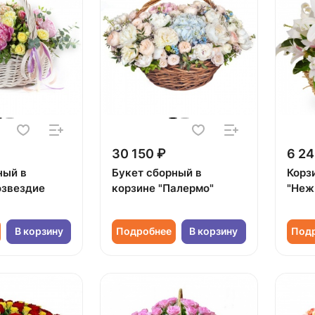
30 150 ₽
6 24
ный в
Букет сборный в
Корз
озвездие
корзине "Палермо"
"Неж
В корзину
Подробнее
В корзину
Под