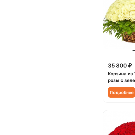
Сестре (
7
)
35 800 ₽
Корзина из 
розы с зел
Подробнее