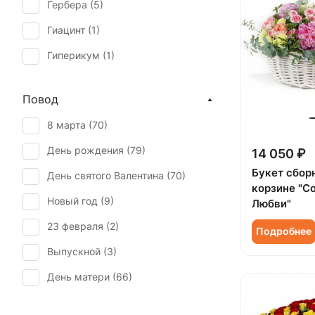
Гербера (
5
)
Гиацинт (
1
)
Гиперикум (
1
)
Гипсофила (
3
)
Повод
Гортензия (
4
)
8 марта (
70
)
Лилия (
1
)
День рождения (
79
)
14 050 ₽
Лимониум (
1
)
Букет сбор
День святого Валентина (
70
)
Маттиола (
1
)
корзине "С
Новый год (
9
)
Любви"
Озотамнус (
1
)
23 февраля (
2
)
Подробнее
Орхидея (
5
)
Выпускной (
3
)
Пион (
11
)
День матери (
66
)
Подсолнух (
2
)
День учителя (
24
)
Роза (
75
)