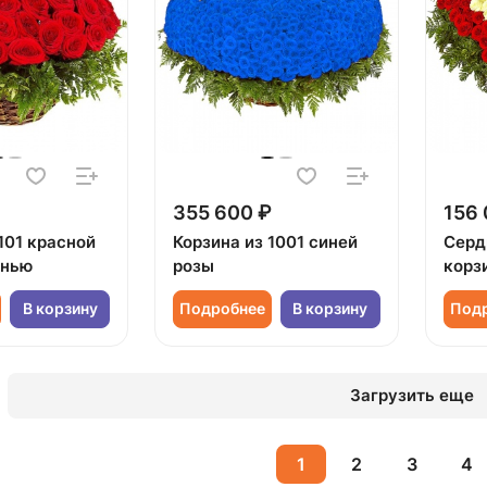
355 600 ₽
156 
101 красной
Корзина из 1001 синей
Серд
енью
розы
корз
В корзину
Подробнее
В корзину
Под
Загрузить еще
1
2
3
4