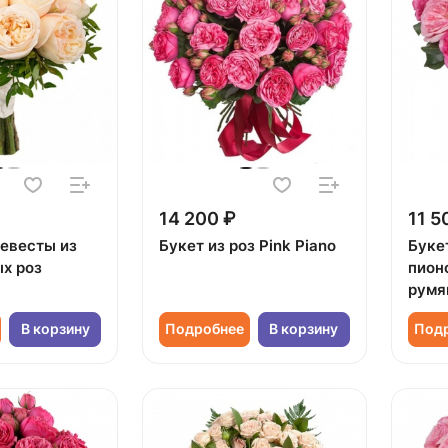
14 200 ₽
11 5
невесты из
Букет из роз Pink Piano
Буке
х роз
пион
румя
В корзину
Подробнее
В корзину
Под