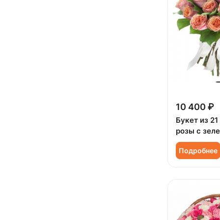
Подруге (
4
)
Ребенку (
11
)
Сестре (
4
)
10 400 ₽
Букет из 2
розы с зел
Подробнее