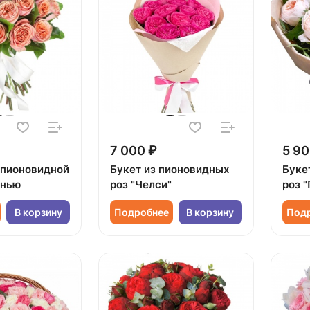
7 000 ₽
5 90
1 пионовидной
Букет из пионовидных
Буке
енью
роз "Челси"
роз 
В корзину
Подробнее
В корзину
Под