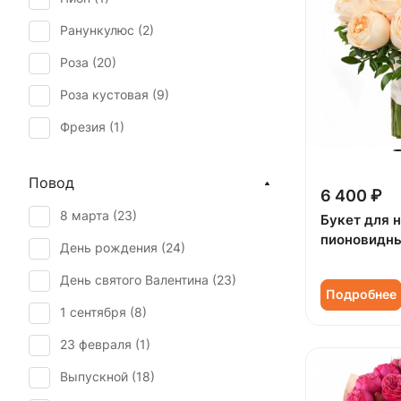
Ранункулюс (
2
)
Роза (
20
)
Роза кустовая (
9
)
Фрезия (
1
)
Эустома (
1
)
Повод
6 400 ₽
8 марта (
23
)
Букет для 
пионовидны
День рождения (
24
)
День святого Валентина (
23
)
Подробнее
1 сентября (
8
)
23 февраля (
1
)
Выпускной (
18
)