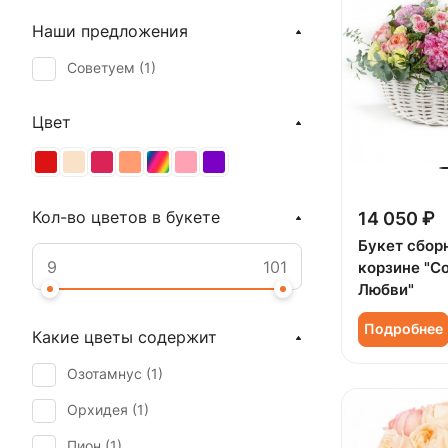
Наши предложения
Советуем (
1
)
Цвет
Кол-во цветов в букете
14 050 ₽
Букет сбор
корзине "С
Любви"
Подробнее
Какие цветы содержит
Озотамнус (
1
)
Орхидея (
1
)
Пион (
1
)