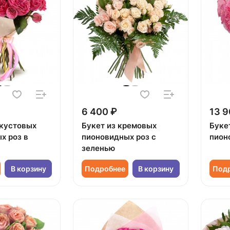
6 400 ₽
13 9
 кустовых
Букет из кремовых
Букет
х роз в
пионовидных роз с
пион
зеленью
В корзину
Подробнее
В корзину
Под