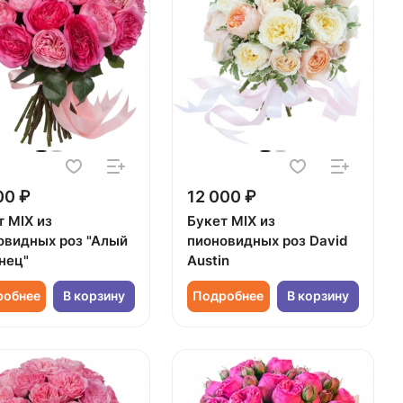
00 ₽
12 000 ₽
т MIX из
Букет MIX из
овидных роз "Алый
пионовидных роз David
нец"
Austin
робнее
В корзину
Подробнее
В корзину