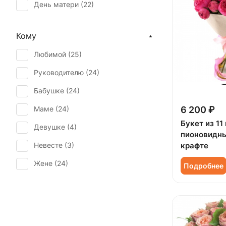
День матери (
22
)
День учителя (
18
)
Кому
Первое свидание (
24
)
Любимой (
25
)
Последний звонок (
17
)
Руководителю (
24
)
Рождение ребенка (
7
)
Бабушке (
24
)
Свадьба (
1
)
Маме (
24
)
6 200 ₽
Татьянин день (
21
)
Букет из 11
Девушке (
4
)
Юбилей (
17
)
пионовидны
Невесте (
3
)
крафте
Жене (
24
)
Подробнее
Женщине (
26
)
Коллеге (
24
)
Мужчине (
2
)