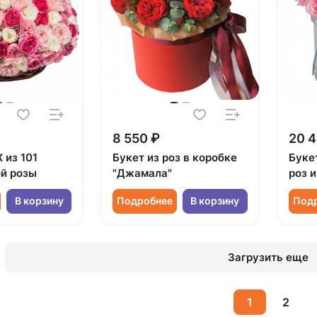
8 550 ₽
20 4
 из 101
Букет из роз в коробке
Буке
й розы
"Джамала"
роз и
В корзину
Подробнее
В корзину
Под
Загрузить еще
1
2