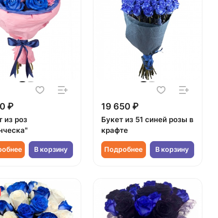
0 ₽
19 650 ₽
 из роз
Букет из 51 синей розы в
нческа"
крафте
робнее
В корзину
Подробнее
В корзину