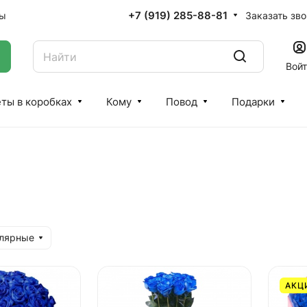
+7 (919) 285-88-81
Заказать зв
ты
Вой
ты в коробках
Кому
Повод
Подарки
улярные
АКЦ