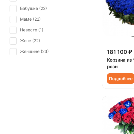
Юбилей (
14
)
Бабушке (
22
)
Маме (
22
)
Невесте (
1
)
Жене (
22
)
Женщине (
23
)
181 100 ₽
Корзина из 
Коллеге (
23
)
розы
Мужчине (
16
)
Подробнее
Ребенку (
13
)