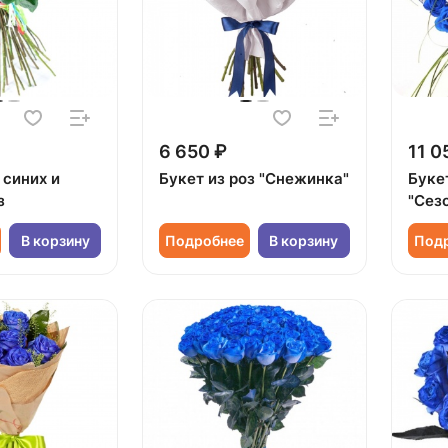
6 650 ₽
11 0
 синих и
Букет из роз "Снежинка"
Букет
з
"Сез
В корзину
Подробнее
В корзину
Под