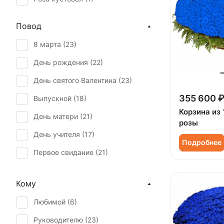
Повод
8 марта (
23
)
День рождения (
22
)
День святого Валентина (
23
)
355 600 
Выпускной (
18
)
Корзина из 
День матери (
21
)
розы
День учителя (
17
)
Подробнее
Первое свидание (
21
)
Последний звонок (
18
)
Кому
Рождение ребенка (
2
)
Любимой (
6
)
Татьянин день (
19
)
Руководителю (
23
)