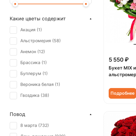
Какие цветы содержит
Акация (
1
)
Альстромерия (
58
)
Анемон (
12
)
5 550 ₽
Брассика (
1
)
Букет MIX и
Буплерум (
1
)
альстроме
Вероника белая (
1
)
Подробнее
Гвоздика (
38
)
Гербера (
40
)
Повод
Гиацинт (
14
)
8 марта (
732
)
Гиперикум (
19
)