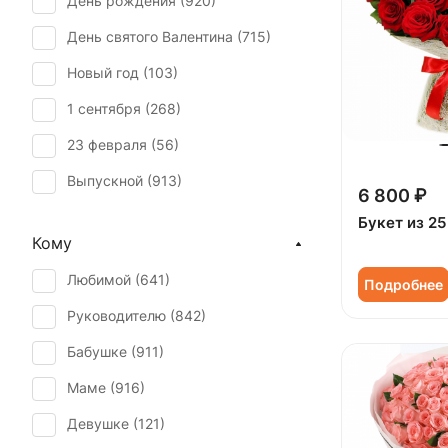
День рождения (
920
)
Гипсофила (
29
)
День святого Валентина (
715
)
Гортензия (
38
)
Новый год (
103
)
Грин белл (
1
)
1 сентября (
268
)
Дельфиниум (
1
)
23 февраля (
56
)
Ирис (
31
)
Выпускной (
913
)
Калла (
13
)
6 800 ₽
День матери (
680
)
Букет из 25
Краспедия (
1
)
Кому
День учителя (
622
)
Лилия (
37
)
Любимой (
641
)
Подробнее
Пасха (
47
)
Маттиола (
25
)
Руководителю (
842
)
Первое свидание (
904
)
Озотамнус (
1
)
Бабушке (
911
)
Последний звонок (
843
)
Орхидея (
18
)
Маме (
916
)
Рождение ребенка (
312
)
Пион (
52
)
Девушке (
121
)
Рождество (
101
)
Подсолнух (
28
)