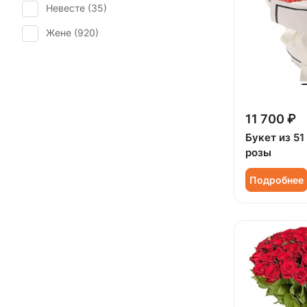
Невесте (
35
)
Свадьба (
15
)
Ранункулюс (
5
)
Жене (
920
)
Татьянин день (
673
)
Роза (
514
)
Женщине (
916
)
Юбилей (
593
)
Роза кустовая (
137
)
Коллеге (
918
)
Ромашка (
4
)
Мужчине (
115
)
11 700 ₽
Сирень (
7
)
Подруге (
119
)
Букет из 51
Скиммия (
1
)
розы
Ребенку (
506
)
Солидаго (
6
)
Подробнее
Сестре (
120
)
Статица (
14
)
Танацетум (
11
)
Тюльпан (
46
)
Фрезия (
11
)
Хризантема (
62
)