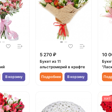
5 270 ₽
10 0
Букет из 11
Буке
рий
альстромерий в крафте
"Лас
В корзину
Подробнее
В корзину
Под
ХИТ