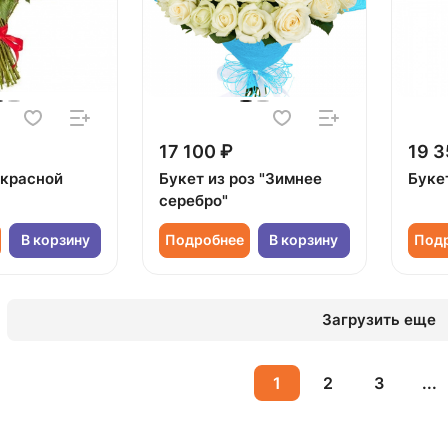
17 100 ₽
19 3
 красной
Букет из роз "Зимнее
Букет
серебро"
В корзину
Подробнее
В корзину
Под
Загрузить еще
1
2
3
...