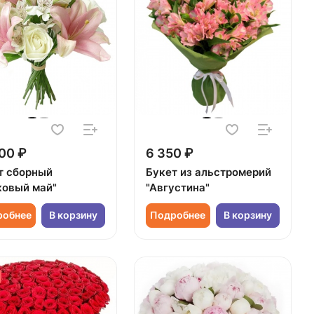
00 ₽
6 350 ₽
т сборный
Букет из альстромерий
ковый май"
"Августина"
робнее
В корзину
Подробнее
В корзину