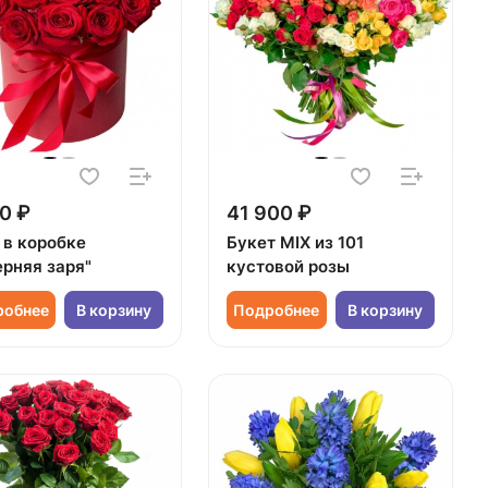
0 ₽
41 900 ₽
 в коробке
Букет MIX из 101
ерняя заря"
кустовой розы
робнее
В корзину
Подробнее
В корзину