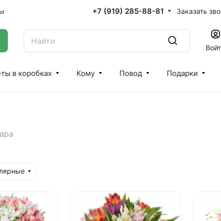
+7 (919) 285-88-81
Заказать зв
ты
Вой
ты в коробках
Кому
Повод
Подарки
ара
улярные