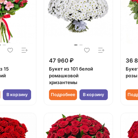
47 960 ₽
36 8
з 15
Букет из 101 белой
Букет
рий
ромашковой
розы
хризантемы
В корзину
Подробнее
В корзину
Под