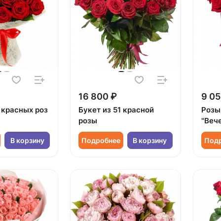
16 800 ₽
9 05
 красных роз
Букет из 51 красной
Розы
розы
"Веч
В корзину
Подробнее
В корзину
Под