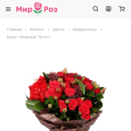
Главная
Каталог
Цветы
Амариллисы
Букет сборный "Эстет"