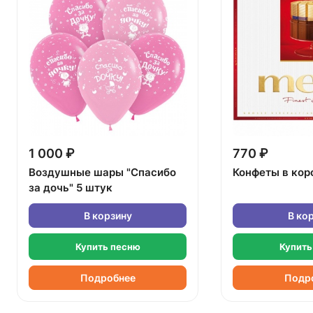
1 000 ₽
770 ₽
Воздушные шары "Спасибо
Конфеты в кор
за дочь" 5 штук
В корзину
В ко
Купить песню
Купить
Подробнее
Подр