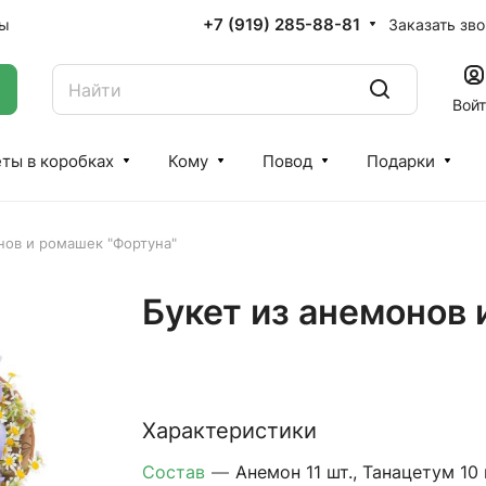
+7 (919) 285-88-81
Заказать зв
ты
Вой
ты в коробках
Кому
Повод
Подарки
нов и ромашек "Фортуна"
Букет из анемонов 
Характеристики
Состав
—
Анемон 11 шт., Танацетум 10 