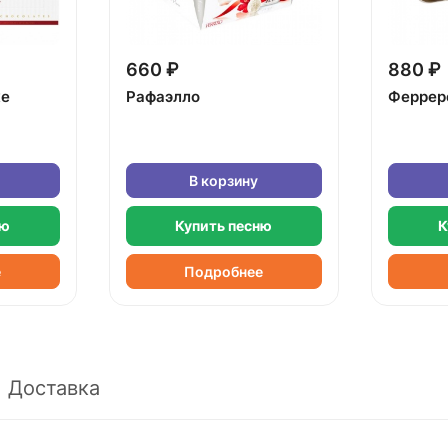
660 ₽
880 ₽
ке
Рафаэлло
Феррер
В корзину
ню
Купить песню
К
е
Подробнее
Доставка