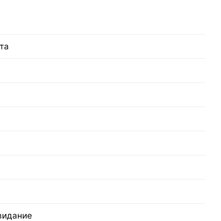
та
видание