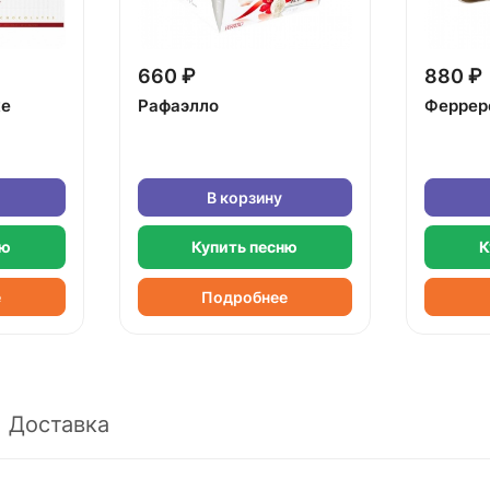
660 ₽
880 ₽
ке
Рафаэлло
Феррер
В корзину
ню
Купить песню
К
е
Подробнее
Доставка