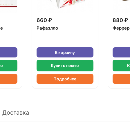
660 ₽
880 ₽
ке
Рафаэлло
Феррер
В корзину
ню
Купить песню
К
е
Подробнее
Доставка