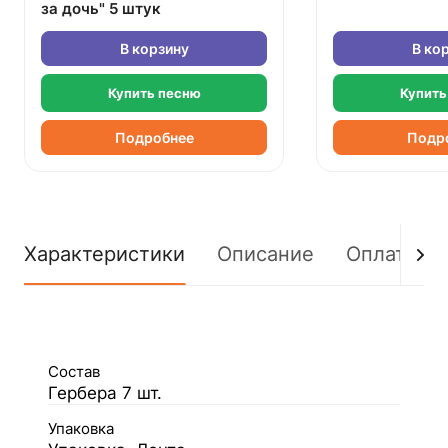
за дочь" 5 штук
В корзину
В ко
Купить песню
Купить
Подробнее
Подр
Характеристики
Описание
Оплата
Состав
Гербера 7 шт.
Упаковка