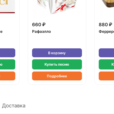
660 ₽
880 ₽
ке
Рафаэлло
Феррер
В корзину
ню
Купить песню
К
е
Подробнее
Доставка