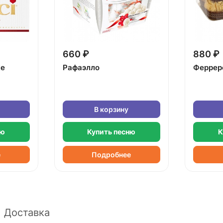
660 ₽
880 ₽
ке
Рафаэлло
Феррер
В корзину
ню
Купить песню
К
е
Подробнее
Доставка