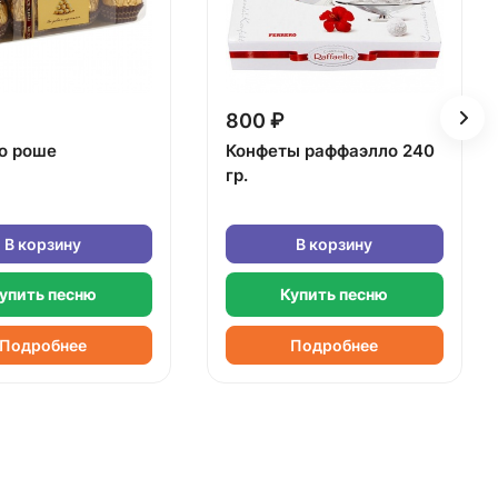
800 ₽
о роше
Конфеты раффаэлло 240
гр.
В корзину
В корзину
упить песню
Купить песню
Подробнее
Подробнее