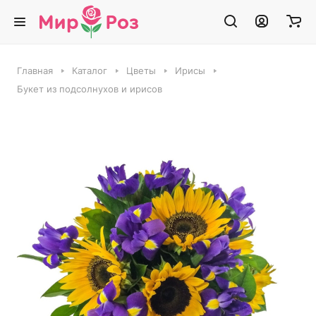
Главная
Каталог
Цветы
Ирисы
Букет из подсолнухов и ирисов