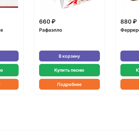
660 ₽
880 ₽
ке
Рафаэлло
Феррер
В корзину
ню
Купить песню
К
е
Подробнее