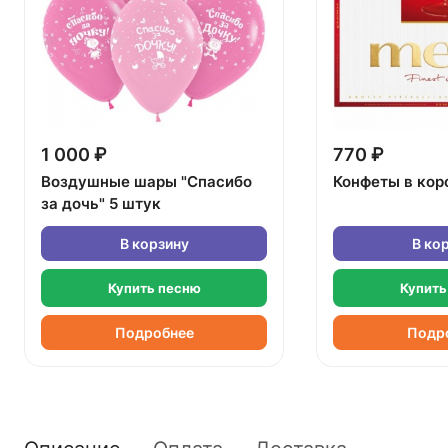
1 000 ₽
770 ₽
Воздушные шары "Спасибо
Конфеты в кор
за дочь" 5 штук
В корзину
В ко
Купить песню
Купить
Подробнее
Подр