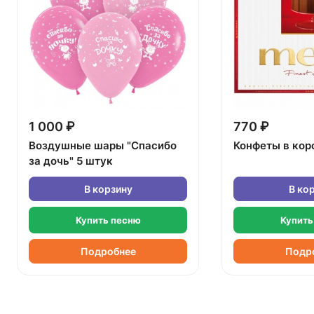
1 000 ₽
770 ₽
Воздушные шары "Спасибо
Конфеты в кор
за дочь" 5 штук
В корзину
В ко
Купить песню
Купить
Подробнее
Подр