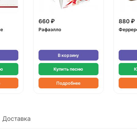
660 ₽
880 ₽
ке
Рафаэлло
Феррер
В корзину
ню
Купить песню
К
е
Подробнее
Доставка