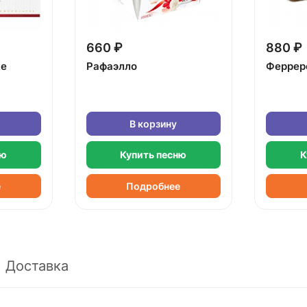
660 ₽
880 ₽
ке
Рафаэлло
Феррер
В корзину
ню
Купить песню
К
е
Подробнее
Доставка