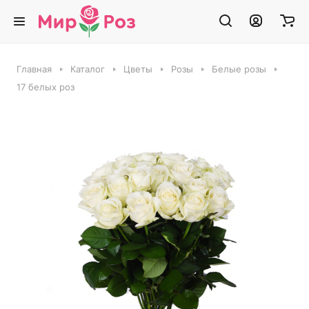
Главная
Каталог
Цветы
Розы
Белые розы
17 белых роз