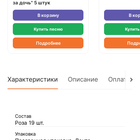
за дочь" 5 штук
В корзину
В ко
Купить песню
Купить
Подробнее
Подр
Характеристики
Описание
Оплата
Состав
Роза 19 шт.
Упаковка