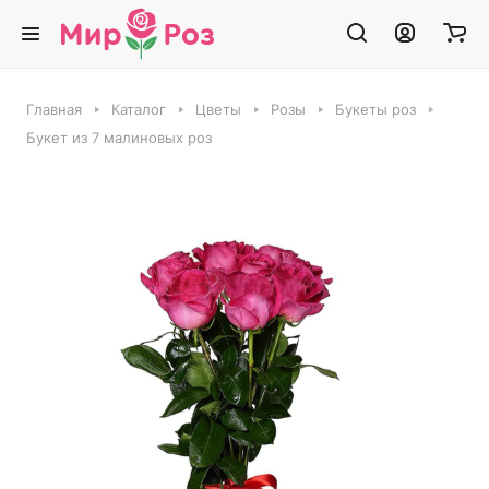
Главная
Каталог
Цветы
Розы
Букеты роз
Букет из 7 малиновых роз