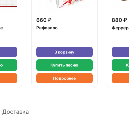
660 ₽
880 ₽
ке
Рафаэлло
Феррер
В корзину
ню
Купить песню
К
е
Подробнее
Доставка