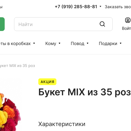
+7 (919) 285-88-81
Заказать зв
ты
Вой
ты в коробках
Кому
Повод
Подарки
укет MIX из 35 роз
АКЦИЯ
Букет MIX из 35 роз
Характеристики