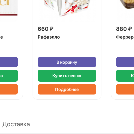
660 ₽
880 ₽
ке
Рафаэлло
Феррер
В корзину
ню
Купить песню
К
е
Подробнее
Доставка