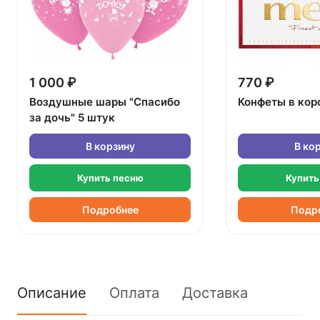
1 000 ₽
770 ₽
Воздушные шары "Спасибо
Конфеты в кор
за дочь" 5 штук
В корзину
В ко
Купить песню
Купить
Подробнее
Подр
Описание
Оплата
Доставка